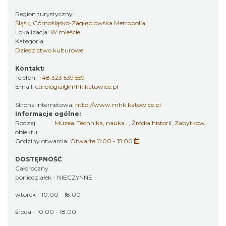
Region turystyczny:
Śląsk, Górnośląsko-Zagłębiowska Metropolia
Lokalizacja:
W mieście
Kategoria:
Dziedzictwo kulturowe
Kontakt:
Telefon:
+48 323 539 559
Email:
etnologia@mhk.katowice.pl
Strona internetowa:
http://www.mhk.katowice.pl
Informacje ogólne:
Rodzaj
Muzea
,
Technika, nauka…
,
Źródła historii
,
Zabytkowa zabudowa
obiektu:
Godziny otwarcia:
Otwarte 11:00 - 15:00
DOSTĘPNOŚĆ
Całoroczny
poniedziałek - NIECZYNNE
wtorek - 10.00 - 18.00
środa - 10.00 - 18.00