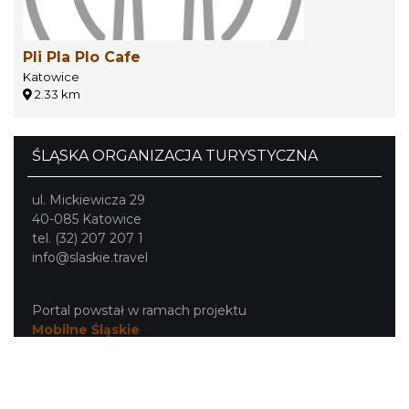
Pli Pla Plo Cafe
Katowice
2.33 km
ŚLĄSKA ORGANIZACJA TURYSTYCZNA
ul. Mickiewicza 29
40-085 Katowice
tel. (32) 207 207 1
info@slaskie.travel
Portal powstał w ramach projektu
Mobilne Śląskie
Darmowa aplikacja
SLASKIE.travel
dostępna na
platformach