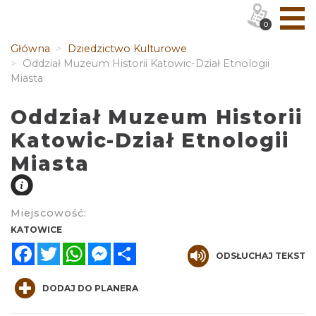
0
Główna
Dziedzictwo Kulturowe
Oddział Muzeum Historii Katowic-Dział Etnologii
Miasta
Oddział Muzeum Historii
Katowic-Dział Etnologii
Miasta
Miejscowość:
KATOWICE
Facebook
Twitter
WhatsApp
Messenger
Share
ODSŁUCHAJ TEKST
DODAJ DO PLANERA