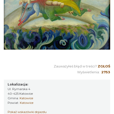
Zauważyłeś błąd w treści?
ZGŁOŚ
Wyświetlenia:
2753
Lokalizacja:
Ul. Rymarska 4
40-425 Katowice
Gmina:
Katowice
Powiat:
Katowice
Pokaż wskazówki dojazdu