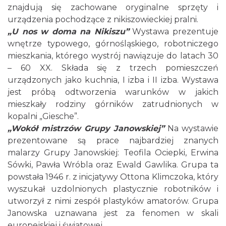
znajdują się zachowane oryginalne sprzęty i
urządzenia pochodzące z nikiszowieckiej pralni.
„U nos w doma na Nikiszu”
Wystawa prezentuje
wnętrze typowego, górnośląskiego, robotniczego
mieszkania, którego wystrój nawiązuje do latach 30
– 60 XX. Składa się z trzech pomieszczeń
urządzonych jako kuchnia, I izba i II izba. Wystawa
jest próbą odtworzenia warunków w jakich
mieszkały rodziny górników zatrudnionych w
kopalni „Giesche”.
„Wokół mistrzów Grupy Janowskiej”
Na wystawie
prezentowane są prace najbardziej znanych
malarzy Grupy Janowskiej: Teofila Ociepki, Erwina
Sówki, Pawła Wróbla oraz Ewald Gawlika. Grupa ta
powstała 1946 r. z inicjatywy Ottona Klimczoka, który
wyszukał uzdolnionych plastycznie robotników i
utworzył z nimi zespół plastyków amatorów. Grupa
Janowska uznawana jest za fenomen w skali
europejskiej i światowej.