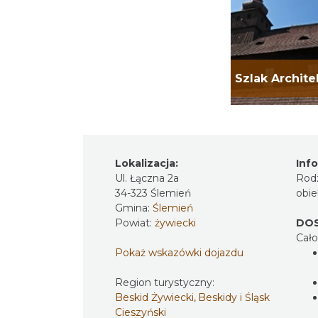
Lokalizacja:
Inf
Ul. Łączna 2a
Rod
34-323 Ślemień
obie
Gmina:
Ślemień
Powiat:
żywiecki
DO
Cał
Pokaż wskazówki dojazdu
Region turystyczny:
Beskid Żywiecki, Beskidy i Śląsk
Cieszyński