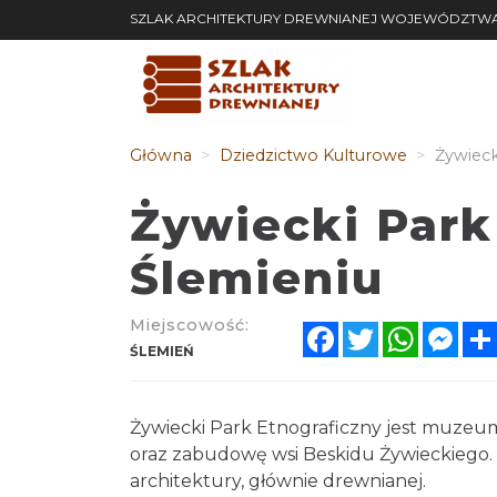
SZLAK ARCHITEKTURY DREWNIANEJ WOJEWÓDZTWA
Główna
Dziedzictwo Kulturowe
Żywieck
Żywiecki Park
Ślemieniu
Miejscowość:
Facebook
Twitter
WhatsA
Mes
ŚLEMIEŃ
Żywiecki Park Etnograficzny jest muze
oraz zabudowę wsi Beskidu Żywieckiego.
architektury, głównie drewnianej.