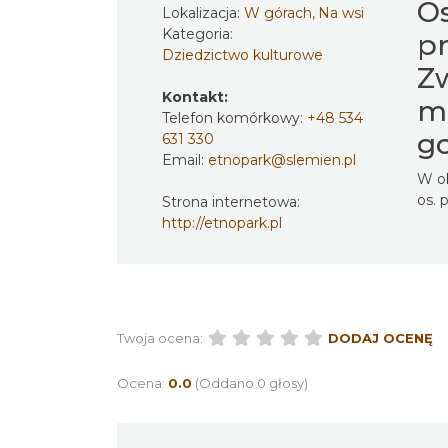
Os
Lokalizacja:
W górach, Na wsi
Kategoria:
p
Dziedzictwo kulturowe
Z
Kontakt:
mo
Telefon komórkowy:
+48 534
go
631 330
Email:
etnopark@slemien.pl
W ok
os. 
Strona internetowa:
http://etnopark.pl
Twoja ocena:
DODAJ OCENĘ
Ocena:
0.0
(Oddano 0 głosy)