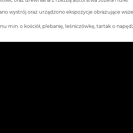
ilowic oraz drewniana z rzeźbą autorstwa Józefa Hulki.
 wystrój oraz urządzono ekspozycje obrazujące wsze
 m.in. o kościół, plebanię, leśniczówkę, tartak o napęd