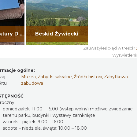
Szlak Architektury Drewnianej
Beskid Żywiecki
Zauważyłeś błąd w treści?
Wyświetleni
ormacje ogólne:
zaj
Muzea
,
Zabytki sakralne
,
Źródła historii
,
Zabytkowa
ktu:
zabudowa
STĘPNOŚĆ
oroczny
poniedziałek: 11.00 – 15.00 (wstęp wolny) możliwe zwiedzanie
terenu parku, budynki i wystawy zamknięte
wtorek – piątek: 9.00 – 16.00
sobota – niedziela, święta: 10.00 – 18.00