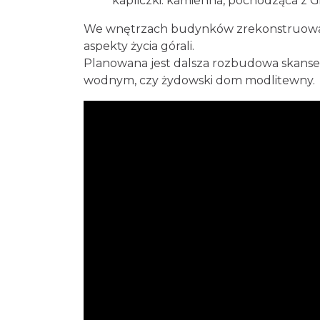
kapliczki: kamienna, pochodząca z G
We wnętrzach budynków zrekonstruowano
aspekty życia górali.
Planowana jest dalsza rozbudowa skansenu
wodnym, czy żydowski dom modlitewny.