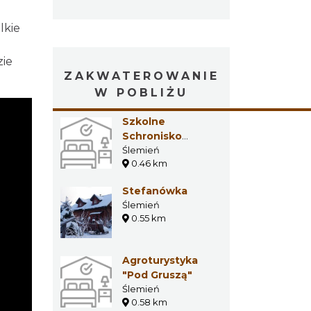
lkie
zie
ZAKWATEROWANIE
W POBLIŻU
Szkolne
Schronisko
Młodzieżowe
Ślemień
0.46 km
Ślemień
Stefanówka
Ślemień
0.55 km
Agroturystyka
"Pod Gruszą"
Ślemień
0.58 km