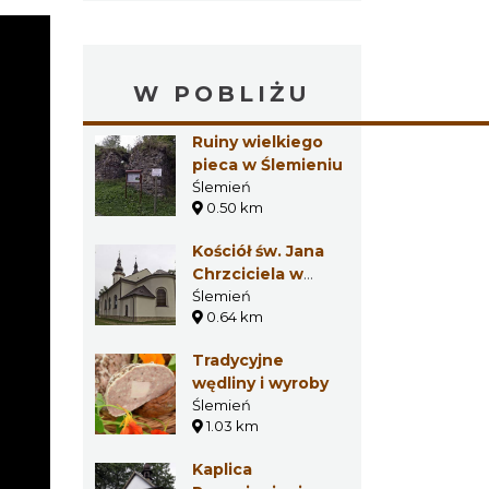
W POBLIŻU
Ruiny wielkiego
pieca w Ślemieniu
Ślemień
0.50 km
Kościół św. Jana
Chrzciciela w
Ślemieniu
Ślemień
0.64 km
Tradycyjne
wędliny i wyroby
Ślemień
1.03 km
Kaplica