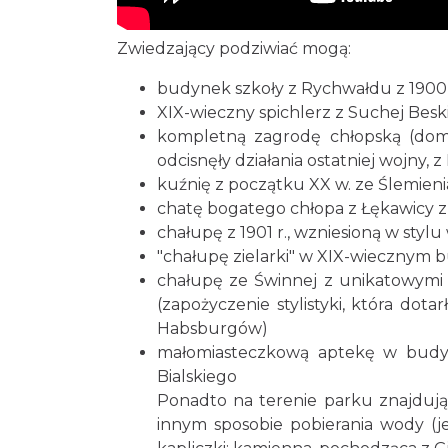
Zwiedzający podziwiać mogą:
budynek szkoły z Rychwałdu z 1900 
XIX-wieczny spichlerz z Suchej Besk
kompletną zagrodę chłopską (dom 
odcisnęły działania ostatniej wojny,
kuźnię z początku XX w. ze Ślemieni
chatę bogatego chłopa z Łękawicy z 
chałupę z 1901 r., wzniesioną w sty
"chałupę zielarki" w XIX-wiecznym
chałupę ze Świnnej z unikatowymi 
(zapożyczenie stylistyki, która dot
Habsburgów)
małomiasteczkową aptekę w budy
Bialskiego
Ponadto na terenie parku znajdują s
innym sposobie pobierania wody (je