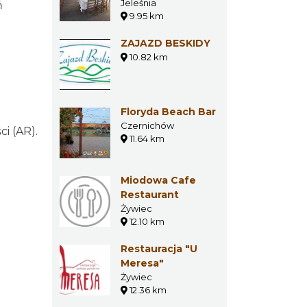
Jeleśnia
ń
9.95 km
ZAJAZD BESKIDY
10.82 km
Floryda Beach Bar
Czernichów
ci (AR).
11.64 km
Miodowa Cafe
Restaurant
Żywiec
12.10 km
Restauracja "U
Meresa"
Żywiec
12.36 km