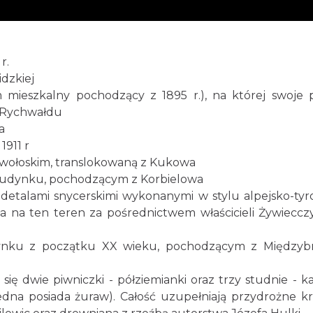
r.
idzkiej
mieszkalny pochodzący z 1895 r.), na której swoje 
 z Rychwałdu
a
1911 r
lu wołoskim, translokowaną z Kukowa
 budynku, pochodzącym z Korbielowa
detalami snycerskimi wykonanymi w stylu alpejsko-tyr
arła na ten teren za pośrednictwem właścicieli Żywieccz
nku z początku XX wieku, pochodzącym z Międzybr
ię dwie piwniczki - półziemianki oraz trzy studnie - k
dna posiada żuraw). Całość uzupełniają przydrożne kr