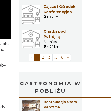
Zajazd i Ośrodek
Konferencyjno-
Wczasowy
1.03 km
Madohora
Chatka pod
Potrójną
Ślemień
tnika.
4.54 km
ano
«
1
2
3
…
6
»
aby
GASTRONOMIA W
POBLIŻU
Restauracja Stara
gdy
Karczma