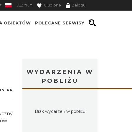
JĘZYK
Ulubione
Zaloguj
TA OBIEKTÓW
POLECANE SERWISY
WYDARZENIA W
POBLIŻU
ANERA
Brak wydarzeń w pobliżu
yczny
tów