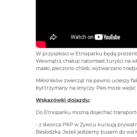
W przyszłości w Etnoparku będą prezento
Wewnątrz chałup natomiast turyści na wł
masło, pieczono chleb, wytwarzano tradyc
Miłośników zwierząt na pewno ucieszy fa
był trzymany na smyczy. Pies może wejś
Wskazówki dojazdu:
Do Etnoparku można dojechać transpor
- z dworca PKP w Żywcu kursują prywatne
Beskidzka. Jeżeli jedziemy busem do wsi 