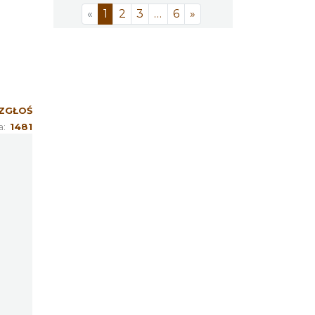
«
1
2
3
…
6
»
ZGŁOŚ
a:
1481