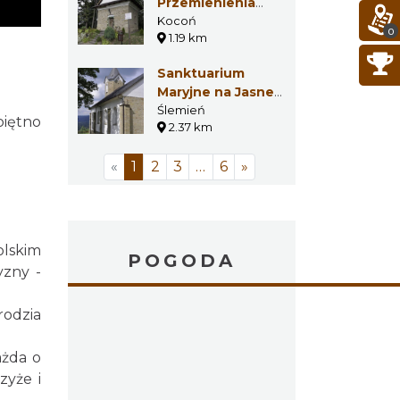
Przemienienia
Pańskiego w
Kocoń
0
1.19 km
Koconiu
Sanktuarium
Maryjne na Jasnej
Górce w
Ślemień
piętno
2.37 km
Ślemieniu
«
1
2
3
…
6
»
olskim
POGODA
yzny -
odzia
ażda o
zyże i