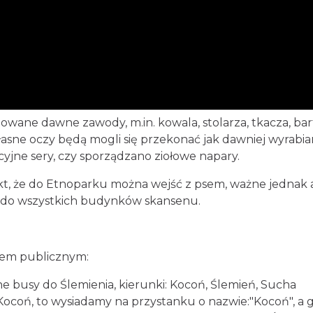
wane dawne zawody, m.in. kowala, stolarza, tkacza, bar
asne oczy będą mogli się przekonać jak dawniej wyrabi
yjne sery, czy sporządzano ziołowe napary.
kt, że do Etnoparku można wejść z psem, ważne jednak 
ć do wszystkich budynków skansenu.
tem publicznym:
 busy do Ślemienia, kierunki: Kocoń, Ślemień, Sucha
Kocoń, to wysiadamy na przystanku o nazwie:"Kocoń", a 