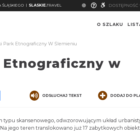
|
 ŚLĄSKIEGO
SLASKIE.
TRAVEL
DOSTĘPNOŚĆ
O SZLAKU
LIS
i Park Etnograficzny W Ślemieniu
 Etnograficzny w
pp
senger
Share
ODSŁUCHAJ TEKST
DODAJ DO PL
um typu skansenowego, odwzorowującym układ urbanist
 Na jego teren translokowano już 17 zabytkowych obiek