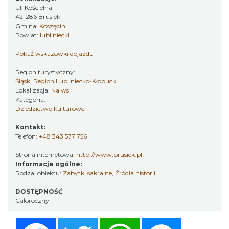
Ul. Kościelna
42-286 Brusiek
Gmina:
Koszęcin
Powiat:
lubliniecki
Pokaż wskazówki dojazdu
Region turystyczny:
Śląsk, Region Lubliniecko-Kłobucki
Lokalizacja:
Na wsi
Kategoria:
Dziedzictwo kulturowe
Kontakt:
Telefon:
+48 343 577 756
Strona internetowa:
http://www.brusiek.pl
Informacje ogólne:
Rodzaj obiektu:
Zabytki sakralne
,
Źródła historii
DOSTĘPNOŚĆ
Całoroczny
Facebook
Twitter
WhatsApp
Messenger