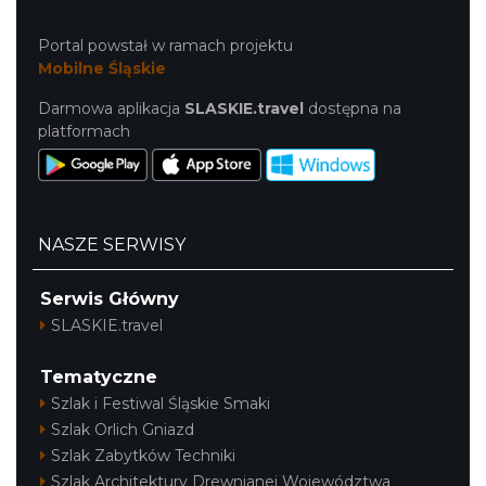
Portal powstał w ramach projektu
Mobilne Śląskie
Darmowa aplikacja
SLASKIE.travel
dostępna na
platformach
NASZE SERWISY
Serwis Główny
SLASKIE.travel
Tematyczne
Szlak i Festiwal Śląskie Smaki
Szlak Orlich Gniazd
Szlak Zabytków Techniki
Szlak Architektury Drewnianej Województwa