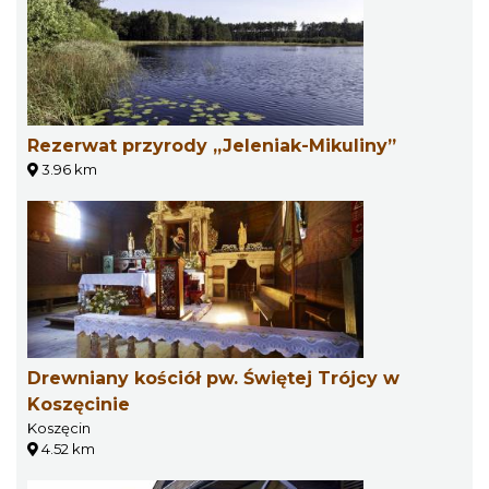
Rezerwat przyrody „Jeleniak-Mikuliny”
3.96 km
Drewniany kościół pw. Świętej Trójcy w
Koszęcinie
Koszęcin
4.52 km