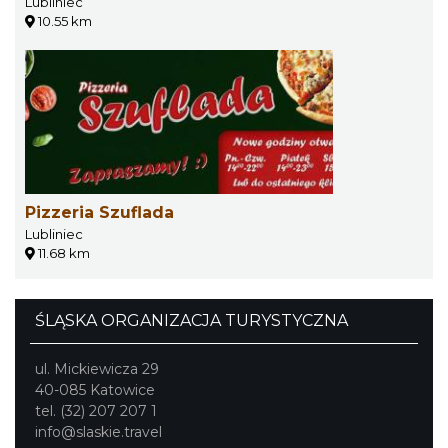
Lubliniec
10.55 km
Pizzeria Szuflada
Lubliniec
11.68 km
ŚLĄSKA ORGANIZACJA TURYSTYCZNA
ul. Mickiewicza 29
40-085 Katowice
tel. (32) 207 207 1
info@slaskie.travel