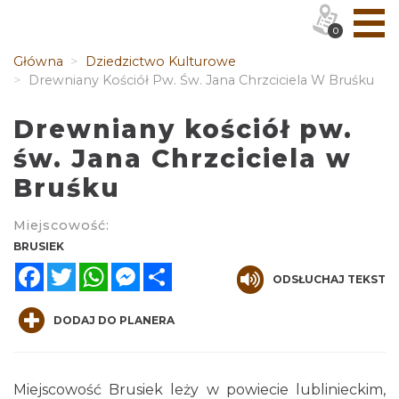
0
Główna
Dziedzictwo Kulturowe
Drewniany Kościół Pw. Św. Jana Chrzciciela W Bruśku
Drewniany kościół pw.
św. Jana Chrzciciela w
Bruśku
Miejscowość:
BRUSIEK
Facebook
Twitter
WhatsApp
Messenger
Share
ODSŁUCHAJ TEKST
DODAJ DO PLANERA
Miejscowość Brusiek leży w powiecie lublinieckim,