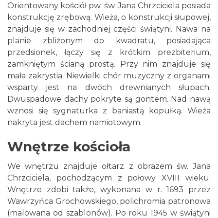
Orientowany kościół pw. św. Jana Chrzciciela posiada
konstrukcję zrębową. Wieża, o konstrukcji słupowej,
znajduje się w zachodniej części świątyni. Nawa na
planie zbliżonym do kwadratu, posiadająca
przedsionek, łączy się z krótkim prezbiterium,
zamkniętym ścianą prostą. Przy nim znajduje się
mała zakrystia. Niewielki chór muzyczny z organami
wsparty jest na dwóch drewnianych słupach.
Dwuspadowe dachy pokryte są gontem. Nad nawą
wznosi się sygnaturka z baniastą kopułką. Wieża
nakryta jest dachem namiotowym.
Wnętrze kościoła
We wnętrzu znajduje ołtarz z obrazem św. Jana
Chrzciciela, pochodzącym z połowy XVIII wieku.
Wnętrze zdobi także, wykonana w r. 1693 przez
Wawrzyńca Grochowskiego, polichromia patronowa
(malowana od szablonów). Po roku 1945 w świątyni