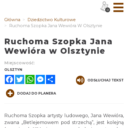
0
Główna
Dziedzictwo Kulturowe
Ruchoma Szopka Jana Wewióra W Olsztynie
Ruchoma Szopka Jana
Wewióra w Olsztynie
Miejscowość:
OLSZTYN
Facebook
Twitter
WhatsApp
Messenger
Share
ODSŁUCHAJ TEKST
DODAJ DO PLANERA
Ruchoma Szopka artysty ludowego, Jana Wewióra,
zwana „Betlejemowem pod strzechą”, jest kolejną