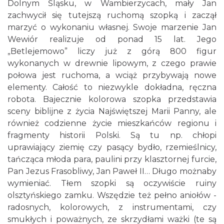
Dolnym Śląsku, w Wambierzycach, mały Jan
zachwycił się tutejszą ruchomą szopką i zaczął
marzyć o wykonaniu własnej. Swoje marzenie Jan
Wewiór realizuje od ponad 15 lat. Jego
„Betlejemowo” liczy już z górą 800 figur
wykonanych w drewnie lipowym, z czego prawie
połowa jest ruchoma, a wciąż przybywają nowe
elementy. Całość to niezwykle dokładna, ręczna
robota. Bajecznie kolorowa szopka przedstawia
sceny biblijne z życia Najświętszej Marii Panny, ale
również codzienne życie mieszkańców regionu i
fragmenty historii Polski. Są tu np. chłopi
uprawiający ziemię czy pasący bydło, rzemieślnicy,
tańcząca młoda para, paulini przy klasztornej furcie,
Pan Jezus Frasobliwy, Jan Paweł II… Długo możnaby
wymieniać. Tłem szopki są oczywiście ruiny
olsztyńskiego zamku. Wszędzie też pełno aniołów -
radosnych, kolorowych, z instrumentami, czy
smukłych i poważnych, ze skrzydłami ważki (te są