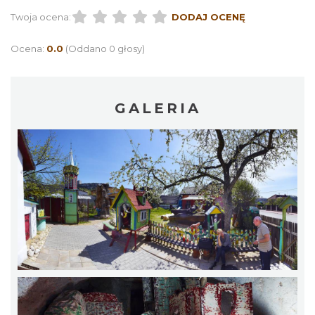
Twoja ocena:
DODAJ OCENĘ
Ocena:
0.0
(Oddano 0 głosy)
GALERIA