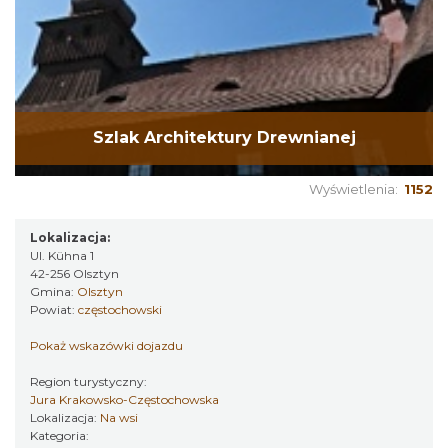
Szlak Architektury Drewnianej
Wyświetlenia:
1152
Lokalizacja:
Ul. Kühna 1
42-256 Olsztyn
Gmina:
Olsztyn
Powiat:
częstochowski
Pokaż wskazówki dojazdu
Region turystyczny:
Jura Krakowsko-Częstochowska
Lokalizacja:
Na wsi
Kategoria: