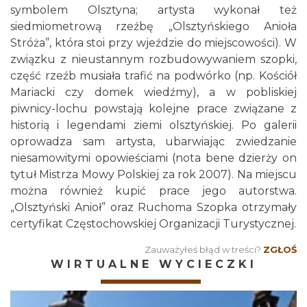
symbolem Olsztyna; artysta wykonał też
siedmiometrową rzeźbę „Olsztyńskiego Anioła
Stróża”, która stoi przy wjeździe do miejscowości). W
związku z nieustannym rozbudowywaniem szopki,
część rzeźb musiała trafić na podwórko (np. Kościół
Mariacki czy domek wiedźmy), a w pobliskiej
piwnicy-lochu powstają kolejne prace związane z
historią i legendami ziemi olsztyńskiej. Po galerii
oprowadza sam artysta, ubarwiając zwiedzanie
niesamowitymi opowieściami (nota bene dzierży on
tytuł Mistrza Mowy Polskiej za rok 2007). Na miejscu
można również kupić prace jego autorstwa.
„Olsztyński Anioł” oraz Ruchoma Szopka otrzymały
certyfikat Częstochowskiej Organizacji Turystycznej.
Zauważyłeś błąd w treści?
ZGŁOŚ
WIRTUALNE WYCIECZKI