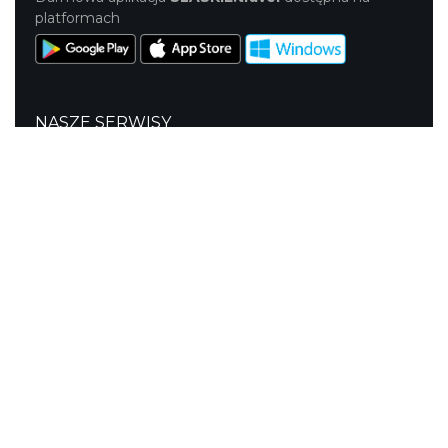
platformach
NASZE SERWISY
Serwis Główny
SLASKIE.travel
Tematyczne
Szlak i Festiwal Śląskie Smaki
Szlak Orlich Gniazd
Szlak Zabytków Techniki
Szlak Architektury Drewnianej Województwa
Śląskiego
Industriada
Juromania
Szlak Przyrody