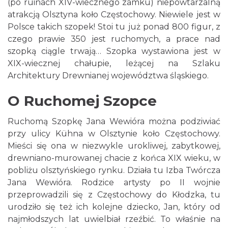
(po ruinach XIV-wiecznego zamku) niepowtarzalną
atrakcją Olsztyna koło Częstochowy. Niewiele jest w
Polsce takich szopek! Stoi tu już ponad 800 figur, z
czego prawie 350 jest ruchomych, a prace nad
szopką ciągle trwają… Szopka wystawiona jest w
XIX-wiecznej chałupie, leżącej na Szlaku
Architektury Drewnianej województwa śląskiego.
O Ruchomej Szopce
Ruchomą Szopkę Jana Wewióra można podziwiać
przy ulicy Kühna w Olsztynie koło Częstochowy.
Mieści się ona w niezwykle urokliwej, zabytkowej,
drewniano-murowanej chacie z końca XIX wieku, w
pobliżu olsztyńskiego rynku. Działa tu Izba Twórcza
Jana Wewióra. Rodzice artysty po II wojnie
przeprowadzili się z Częstochowy do Kłodzka, tu
urodziło się też ich kolejne dziecko, Jan, który od
najmłodszych lat uwielbiał rzeźbić. To właśnie na