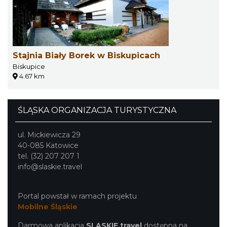
Stajnia Biały Borek w Biskupicach
Biskupice
4.67 km
ŚLĄSKA ORGANIZACJA TURYSTYCZNA
ul. Mickiewicza 29
40-085 Katowice
tel. (32) 207 207 1
info@slaskie.travel
Portal powstał w ramach projektu
Mobilne Śląskie
Darmowa aplikacja
SLASKIE.travel
dostępna na