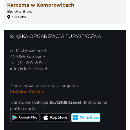
Karczma w Komorowicach
Bielsko-Biała
7.00 km
ŚLĄSKA ORGANIZACJA TURYSTYCZNA
ul. Mickiewicza 29
40-085 Katowice
tel. (32) 207 207 1
info@slaskie.travel
Portal powstał w ramach projektu
Mobilne Śląskie
Darmowa aplikacja
SLASKIE.travel
dostępna na
platformach