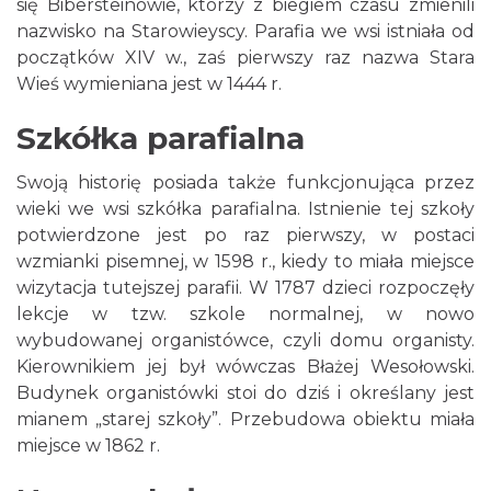
się Bibersteinowie, którzy z biegiem czasu zmienili
nazwisko na Starowieyscy. Parafia we wsi istniała od
początków XIV w., zaś pierwszy raz nazwa Stara
Wieś wymieniana jest w 1444 r.
Szkółka parafialna
Swoją historię posiada także funkcjonująca przez
wieki we wsi szkółka parafialna. Istnienie tej szkoły
potwierdzone jest po raz pierwszy, w postaci
wzmianki pisemnej, w 1598 r., kiedy to miała miejsce
wizytacja tutejszej parafii. W 1787 dzieci rozpoczęły
lekcje w tzw. szkole normalnej, w nowo
wybudowanej organistówce, czyli domu organisty.
Kierownikiem jej był wówczas Błażej Wesołowski.
Budynek organistówki stoi do dziś i określany jest
mianem „starej szkoły”. Przebudowa obiektu miała
miejsce w 1862 r.