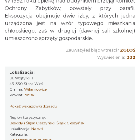
W 1992 roku opiekę nad budynkiem przejął Komitet
Ochrony Zabytków, powstały przy parafii.
Ekspozycja obejmuje dwie izby, z których jedna
urządzona jest na wzór typowego mieszkania
chłopskiego, zaś w drugiej (dawnej sali szkolnej)
umieszczono sprzęty gospodarskie.
Zauważyłeś błąd w treści?
ZGŁOŚ
Wyświetlenia:
332
Lokalizacja:
Ul. Wojtyłki 1
43-330 Stara Wieś
Gmina:
Wilamowice
Powiat:
bielski
Pokaż wskazówki dojazdu
Region turystyczny:
Beskidy i Śląsk Cieszyński, Śląsk Cieszyński
Lokalizacja:
Na wsi
Kategoria:
Dziedzictwo kulturowe