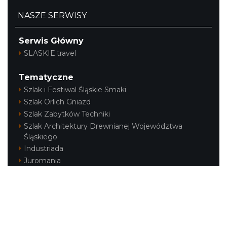
NASZE SERWISY
Serwis Główny
SLASKIE.travel
Tematyczne
Szlak i Festiwal Śląskie Smaki
Szlak Orlich Gniazd
Szlak Zabytków Techniki
Szlak Architektury Drewnianej Województwa
Śląskiego
Industriada
Juromania
Szlak Przyrody
Śląskie z dzieckiem
Śląskie po zdrowie
Festiwal Górnej Odry
Festiwal DziewięćSił