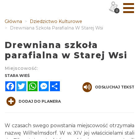
0
Główna
Dziedzictwo Kulturowe
Drewniana Szkoła Parafialna W Starej Wsi
Drewniana szkoła
parafialna w Starej Wsi
Miejscowość:
STARA WIEŚ
Facebook
Twitter
WhatsApp
Messenger
Share
ODSŁUCHAJ TEKST
DODAJ DO PLANERA
W czasach swego powstania miejscowość otrzymała
nazwę Wilhelmsdorf. W w. XIV jej właścicielami stali