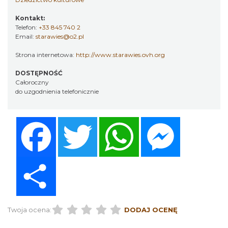
Kontakt:
Telefon:
+33 845 740 2
Email:
starawies@o2.pl
Strona internetowa:
http://www.starawies.ovh.org
DOSTĘPNOŚĆ
Całoroczny
do uzgodnienia telefonicznie
Facebook
Twitter
WhatsApp
Messenger
Share
Twoja ocena:
DODAJ OCENĘ