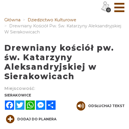
0
Główna
Dziedzictwo Kulturowe
Drewniany Kościół Pw. Św. Katarzyny Aleksandryjskiej
W Sierakowicach
Drewniany kościół pw.
św. Katarzyny
Aleksandryjskiej w
Sierakowicach
Miejscowość:
SIERAKOWICE
Facebook
Twitter
WhatsApp
Messenger
Share
ODSŁUCHAJ TEKST
DODAJ DO PLANERA