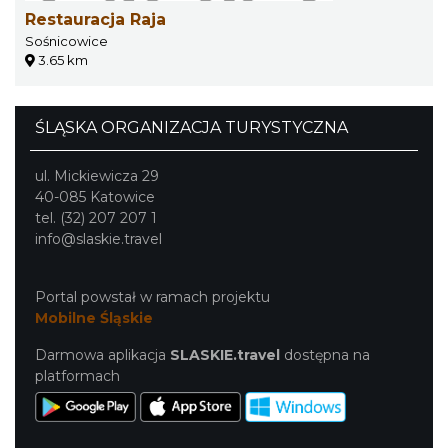
Restauracja Raja
Sośnicowice
3.65 km
ŚLĄSKA ORGANIZACJA TURYSTYCZNA
ul. Mickiewicza 29
40-085 Katowice
tel. (32) 207 207 1
info@slaskie.travel
Portal powstał w ramach projektu
Mobilne Śląskie
Darmowa aplikacja
SLASKIE.travel
dostępna na
platformach