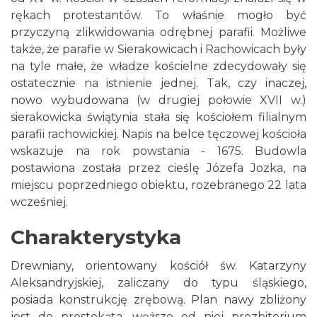
rękach protestantów. To właśnie mogło być
przyczyną zlikwidowania odrębnej parafii. Możliwe
także, że parafie w Sierakowicach i Rachowicach były
na tyle małe, że władze kościelne zdecydowały się
ostatecznie na istnienie jednej. Tak, czy inaczej,
nowo wybudowana (w drugiej połowie XVII w.)
sierakowicka świątynia stała się kościołem filialnym
parafii rachowickiej. Napis na belce tęczowej kościoła
wskazuje na rok powstania - 1675. Budowla
postawiona została przez cieślę Józefa Jozka, na
miejscu poprzedniego obiektu, rozebranego 22 lata
wcześniej.
Charakterystyka
Drewniany, orientowany kościół św. Katarzyny
Aleksandryjskiej, zaliczany do typu śląskiego,
posiada konstrukcję zrębową. Plan nawy zbliżony
jest do prostokąta, węższe od niej prezbiterium