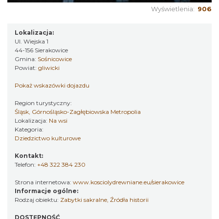
Wyświetlenia:
906
Lokalizacja:
Ul. Wiejska 1
44-156 Sierakowice
Gmina:
Sośnicowice
Powiat:
gliwicki
Pokaż wskazówki dojazdu
Region turystyczny:
Śląsk, Górnośląsko-Zagłębiowska Metropolia
Lokalizacja:
Na wsi
Kategoria:
Dziedzictwo kulturowe
Kontakt:
Telefon:
+48 322 384 230
Strona internetowa:
www.kosciolydrewniane.eu/sierakowice
Informacje ogólne:
Rodzaj obiektu:
Zabytki sakralne
,
Źródła historii
DOSTĘPNOŚĆ