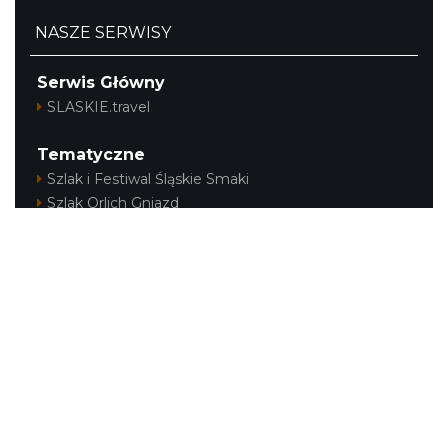
NASZE SERWISY
Serwis Główny
SLASKIE.travel
Tematyczne
Szlak i Festiwal Śląskie Smaki
Szlak Orlich Gniazd
Szlak Zabytków Techniki
Szlak Architektury Drewnianej Województwa
Śląskiego
Industriada
Juromania
Szlak Przyrody
Śląskie z dzieckiem
Śląskie po zdrowie
Festiwal Górnej Odry
Festiwal DziewięćSił