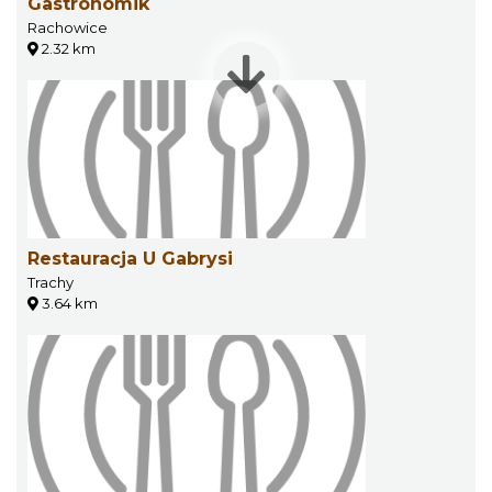
Gastronomik
Rachowice
2.32 km
Restauracja U Gabrysi
Trachy
3.64 km