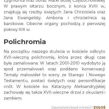
Zygmunta oraz obraz Matki Bożej Częstochowskiej.
W prawym ołtarzu bocznym, z końca XVIII w.,
znajdują się rzeźby świętych: Jana Chrzciciela oraz
Jana Ewangelisty. Ambona i chrzcielnica są
barokowe. Obecne organy pochodzą z pierwszej
połowy XIX w.
Polichromia
Na początku naszego stulecia w kościele odkryto
XVII-wieczną polichromię, która przez długi czas
była zamalowana. W latach 2001-2010 wydobyto ją
spod przemalowań oraz poddano konserwacji.
Tematy malowideł to sceny ze Starego i Nowego
Testamentu, postaci świętych oraz personifikacje
cnót. W kościele św. Katarzyny Aleksandryjskiej
zachowały się także XVII-wieczne drzwi z okuciami i
zamkiem.
Zauważyłeś błąd w treści?
ZGŁOŚ