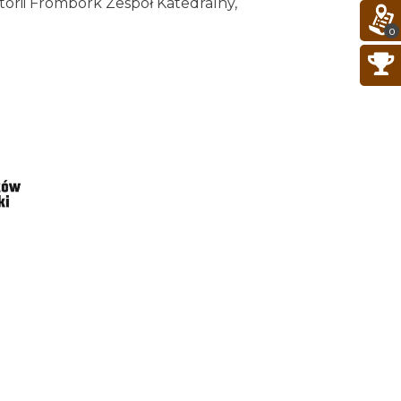
orii Frombork Zespół Katedralny,
0
Cieszyn
0.09 km
2026-08-08
Cieszyn
0.09 km
2026-08-22
Cieszyn
0.09 km
2026-09-05
Cieszyn
0.09 km
2026-09-19