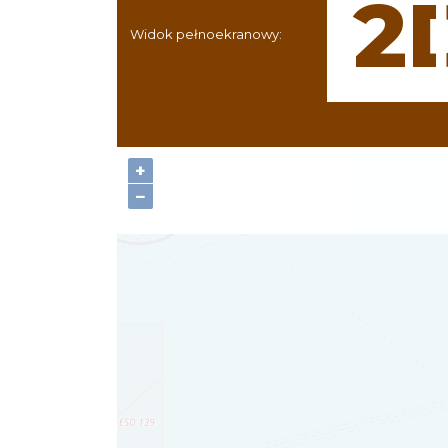
Widok pełnoekranowy:
+
−