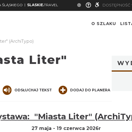
|
 ŚLĄSKIEGO
SLASKIE.
TRAVEL
DOSTĘPNOŚĆ
O SZLAKU
LIS
ter" (ArchiTypo)
sta Liter"
WY
ger
are
ODSŁUCHAJ TEKST
DODAJ DO PLANERA
tawa: "Miasta Liter" (ArchiT
27 maja - 19 czerwca 2026r