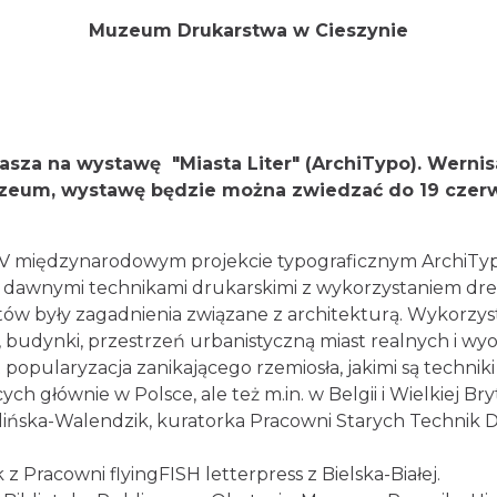
Muzeum Drukarstwa w Cieszynie
sza na wystawę "Miasta Liter" (ArchiTypo). Werni
uzeum, wystawę będzie można zwiedzać do 19 cze
 V międzynarodowym projekcie typograficznym ArchiTyp
race dawnymi technikami drukarskimi z wykorzystaniem d
ów były zagadnienia związane z architekturą. Wykorzyst
sca, budynki, przestrzeń urbanistyczną miast realnych i w
t popularyzacja zanikającego rzemiosła, jakimi są techni
ych głównie w Polsce, ale też m.in. w Belgii i Wielkiej Bryt
lińska-Walendzik, kuratorka Pracowni Starych Technik D
 Pracowni flyingFISH letterpress z Bielska-Białej.