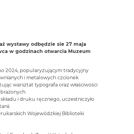
Patroni cieszyńskich ulic -
wystawa
Cieszyn
0.06 km
2026-07-03
Cieszyn
0.09 km
2026-08-07
saż wystawy odbędzie sie 27 maja
rwca w godzinach otwarcia Muzeum
Cieszyn
0.09 km
2026-08-14
o 2024, popularyzującym tradycyjny
rewnianych i metalowych czcionek
ując warsztat typografa oraz właściwości
yobrażonych.
Cieszyn
0.09 km
2026-08-21
ki składu i druku ręcznego, uczestniczyło
anii.
rukarskich Wojewódzkiej Biblioteki
Cieszyn
0.09 km
2026-08-28