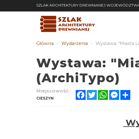
SZLAK ARCHITEKTURY DREWNIANEJ WOJEWÓDZTWA
Główna
Wydarzenia
Wystawa: "Miasta Li
Wystawa: "Mia
(ArchiTypo)
Miejscowość:
Facebook
Twitter
WhatsApp
Messen
Sh
CIESZYN
Wys