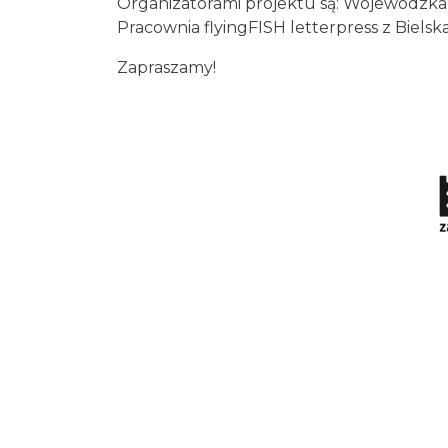
Organizatorami projektu są: Wojewódzka 
Pracownia flyingFISH letterpress z Bielsk
Zapraszamy!