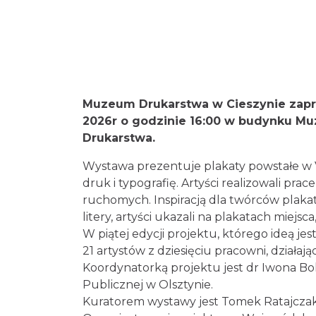
Muzeum Drukarstwa w Cieszynie zapra
2026r o godzinie 16:00 w budynku M
Drukarstwa.
Wystawa prezentuje plakaty powstałe w
druk i typografię. Artyści realizowali p
ruchomych. Inspiracją dla twórców plakat
litery, artyści ukazali na plakatach miej
W piątej edycji projektu, którego ideą jes
21 artystów z dziesięciu pracowni, działając
Koordynatorką projektu jest dr Iwona Bo
Publicznej w Olsztynie.
Kuratorem wystawy jest Tomek Ratajczak z