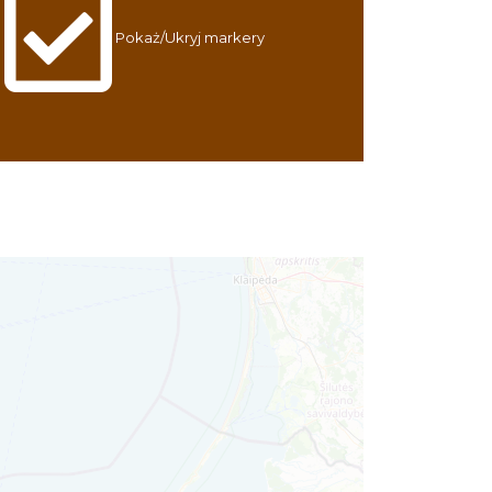
Pokaż/Ukryj markery
Cieszyn
0.14 km
2026-09-20
Cieszyn
0.14 km
2026-09-27
ŚWIĘTO HERBATY 2026
Cieszyn
0.14 km
2026-08-29
XV Skarby z Cieszyńskiej
Trówły
Cieszyn
0.14 km
2026-08-14