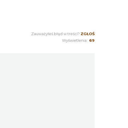
Cieszyn
0.11 km
2026-10-18
Koncert KARUZELA GNA
Cieszyn
0.11 km
2026-09-20
Zauważyłeś błąd w treści?
ZGŁOŚ
Wyświetlenia:
69
Mozaika Folkloru II – Spotkanie
trzech kultur
Cieszyn
0.11 km
2026-09-12
LOVE SONGS-historie miłosne
zapisane w muzyce
Cieszyn
0.11 km
2026-10-24
Cieszyn
0.14 km
2026-08-09