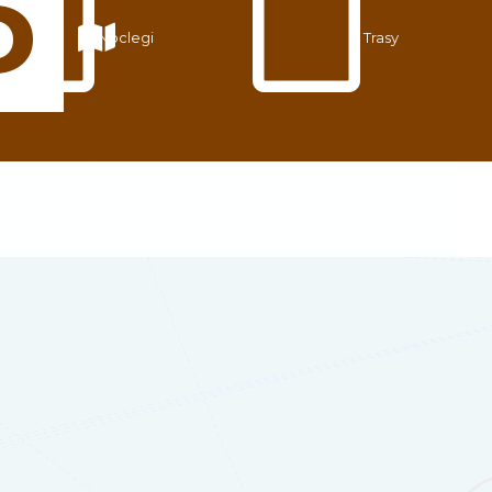
Noclegi
Trasy