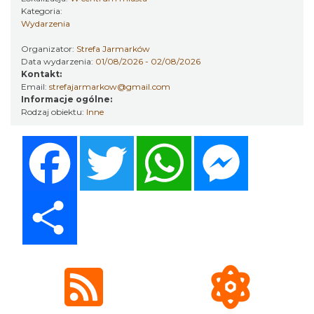
Kategoria:
Cieszyn
Wydarzenia
0.05 km
2026-08-30
Organizator:
Strefa Jarmarków
Data wydarzenia:
01/08/2026 - 02/08/2026
Kontakt:
Email:
strefajarmarkow@gmail.com
Informacje ogólne:
Rodzaj obiektu:
Inne
Facebook
Twitter
WhatsApp
Messenger
Wystawa: Z ONDRASZKIEM PRZEZ DEKADY
60-lecie Turystycznego Klubu Kolarskiego
Share
Cieszyn
PTTK "Ondraszek"
0.06 km
2026-05-27