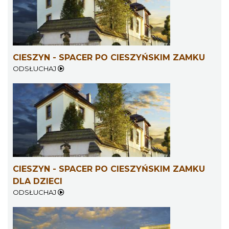
Koncert KARUZELA GNA
Cieszyn
0.24 km
2026-09-20
CIESZYN - SPACER PO CIESZYŃSKIM ZAMKU
ODSŁUCHAJ
Mozaika Folkloru II – Spotkanie trzech
kultur
Cieszyn
CIESZYN - SPACER PO CIESZYŃSKIM ZAMKU
0.24 km
2026-09-12
DLA DZIECI
ODSŁUCHAJ