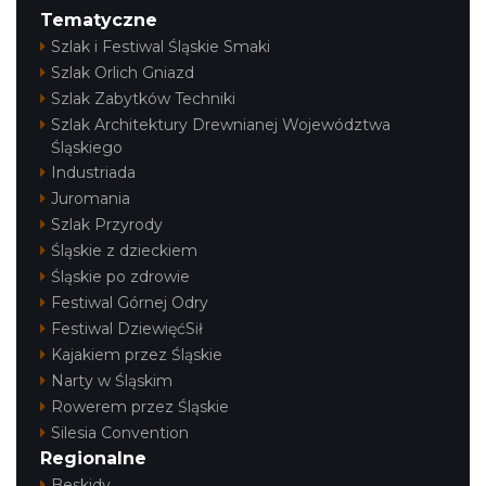
Tematyczne
Szlak i Festiwal Śląskie Smaki
Szlak Orlich Gniazd
Szlak Zabytków Techniki
Szlak Architektury Drewnianej Województwa
Cieszyn
Śląskiego
0.43 km
2026-08-07
Industriada
Juromania
Szlak Przyrody
Śląskie z dzieckiem
Śląskie po zdrowie
Festiwal Górnej Odry
Festiwal DziewięćSił
Kajakiem przez Śląskie
Cieszyn
Narty w Śląskim
0.43 km
2026-08-14
Rowerem przez Śląskie
Silesia Convention
Regionalne
Beskidy