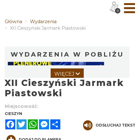
0
Główna
Wydarzenia
XII Cieszyński Jarmark Piastowski
WYDARZENIA W POBLIŻU
WIĘCEJ
XII Cieszyński Jarmark
Piastowski
Miejscowość:
Cieszyn
CIESZYN
0.00 km
2026-08-07
Facebook
Twitter
WhatsApp
Messenger
Share
ODSŁUCHAJ TEKST
DODAJ DO PLANERA