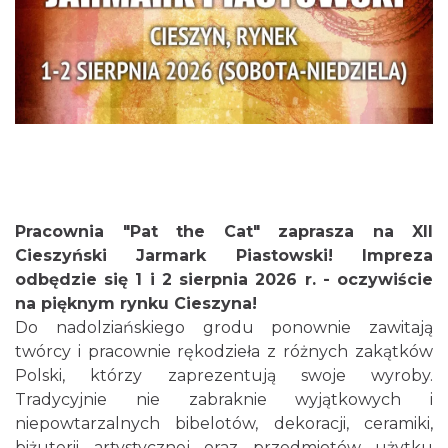
Cieszyn
0.00 km
2026-08-28
Pracownia "Pat the Cat" zaprasza na XII
Cieszyński Jarmark Piastowski! Impreza
odbędzie się 1 i 2 sierpnia 2026 r. - oczywiście
Cieszyn
na pięknym rynku Cieszyna!
0.05 km
2026-08-09
Do nadolziańskiego grodu ponownie zawitają
twórcy i pracownie rękodzieła z różnych zakątków
Polski, którzy zaprezentują swoje wyroby.
Tradycyjnie nie zabraknie wyjątkowych i
niepowtarzalnych bibelotów, dekoracji, ceramiki,
biżuterii artystycznej oraz przedmiotów użytku