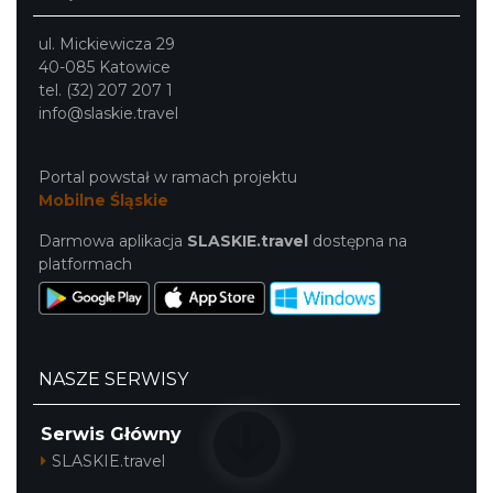
ul. Mickiewicza 29
40-085 Katowice
tel. (32) 207 207 1
Patroni cieszyńskich ulic - wystawa
info@slaskie.travel
Cieszyn
0.32 km
2026-07-03
Portal powstał w ramach projektu
Mobilne Śląskie
Darmowa aplikacja
SLASKIE.travel
dostępna na
platformach
Ślad. Litera. Piksel. Wystawa z okazji 30-
NASZE SERWISY
lecia Muzeum Drukarstwa w Cieszynie
Cieszyn
Serwis Główny
0.34 km
2026-07-01
SLASKIE.travel