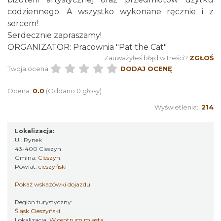
codziennego. A wszystko wykonane ręcznie i z
sercem!
Cieszyn
Serdecznie zapraszamy!
0.05 km
2026-08-16
ORGANIZATOR: Pracownia "Pat the Cat"
Zauważyłeś błąd w treści?
ZGŁOŚ
Twoja ocena:
DODAJ OCENĘ
Ocena:
0.0
(Oddano 0 głosy)
Wyświetlenia:
214
Cieszyn
Lokalizacja:
0.05 km
2026-08-23
Ul. Rynek
43-400 Cieszyn
Gmina:
Cieszyn
Powiat:
cieszyński
Pokaż wskazówki dojazdu
Region turystyczny:
Śląsk Cieszyński
Lokalizacja:
W centrum miasta