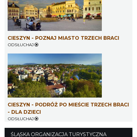
LOVE SONGS-historie miłosne zapisane w
muzyce
CIESZYN - POZNAJ MIASTO TRZECH BRACI
Cieszyn
0.24 km
2026-10-24
ODSŁUCHAJ
Cieszyn
CIESZYN - PODRÓŻ PO MIEŚCIE TRZECH BRACI
0.32 km
2026-08-08
- DLA DZIECI
ODSŁUCHAJ
ŚLĄSKA ORGANIZACJA TURYSTYCZNA