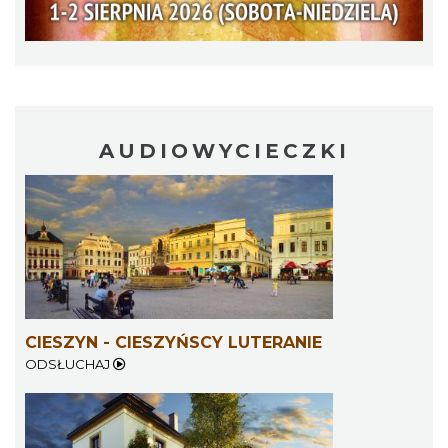
„Daniec kontra Kryszak”
Cieszyn
0.24 km
2026-11-08
AUDIOWYCIECZKI
Spektakl "Tajemnica 16. piętra"
Cieszyn
0.24 km
2026-10-18
CIESZYN - CIESZYŃSCY LUTERANIE
ODSŁUCHAJ