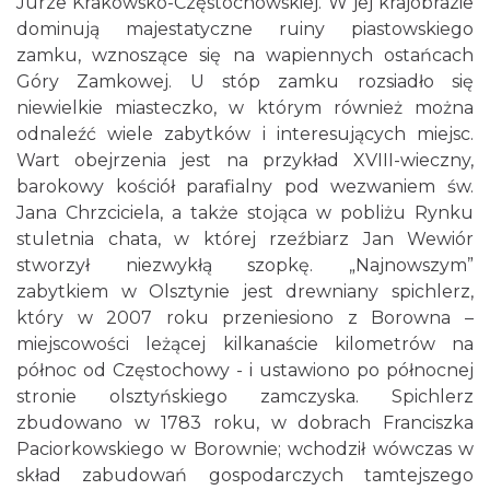
Jurze Krakowsko-Częstochowskiej. W jej krajobrazie
dominują majestatyczne ruiny piastowskiego
zamku, wznoszące się na wapiennych ostańcach
Góry Zamkowej. U stóp zamku rozsiadło się
niewielkie miasteczko, w którym również można
odnaleźć wiele zabytków i interesujących miejsc.
Wart obejrzenia jest na przykład XVIII-wieczny,
barokowy kościół parafialny pod wezwaniem św.
Jana Chrzciciela, a także stojąca w pobliżu Rynku
stuletnia chata, w której rzeźbiarz Jan Wewiór
stworzył niezwykłą szopkę. „Najnowszym”
zabytkiem w Olsztynie jest drewniany spichlerz,
który w 2007 roku przeniesiono z Borowna –
miejscowości leżącej kilkanaście kilometrów na
północ od Częstochowy - i ustawiono po północnej
stronie olsztyńskiego zamczyska. Spichlerz
zbudowano w 1783 roku, w dobrach Franciszka
Paciorkowskiego w Borownie; wchodził wówczas w
skład zabudowań gospodarczych tamtejszego