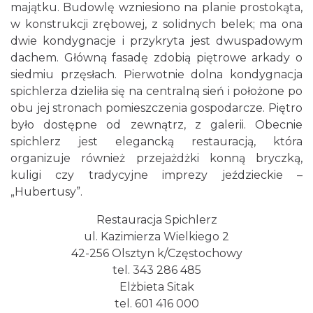
majątku. Budowlę wzniesiono na planie prostokąta,
w konstrukcji zrębowej, z solidnych belek; ma ona
dwie kondygnacje i przykryta jest dwuspadowym
dachem. Główną fasadę zdobią piętrowe arkady o
siedmiu przęsłach. Pierwotnie dolna kondygnacja
spichlerza dzieliła się na centralną sień i położone po
obu jej stronach pomieszczenia gospodarcze. Piętro
było dostępne od zewnątrz, z galerii. Obecnie
spichlerz jest elegancką restauracją, która
organizuje również przejażdżki konną bryczką,
kuligi czy tradycyjne imprezy jeździeckie –
„Hubertusy”.
Restauracja Spichlerz
ul. Kazimierza Wielkiego 2
42-256 Olsztyn k/Częstochowy
tel. 343 286 485
Elżbieta Sitak
tel. 601 416 000