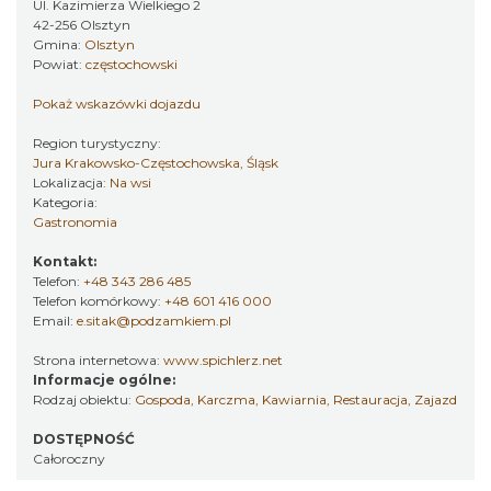
Ul. Kazimierza Wielkiego 2
42-256 Olsztyn
Gmina:
Olsztyn
Powiat:
częstochowski
Pokaż wskazówki dojazdu
Region turystyczny:
Jura Krakowsko-Częstochowska, Śląsk
Lokalizacja:
Na wsi
Kategoria:
Gastronomia
Kontakt:
Telefon:
+48 343 286 485
Telefon komórkowy:
+48 601 416 000
Email:
e.sitak@podzamkiem.pl
Strona internetowa:
www.spichlerz.net
Informacje ogólne:
Rodzaj obiektu:
Gospoda
,
Karczma
,
Kawiarnia
,
Restauracja
,
Zajazd
DOSTĘPNOŚĆ
Całoroczny