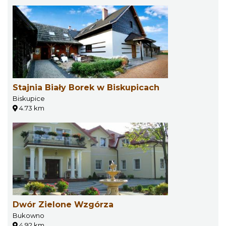
Stajnia Biały Borek w Biskupicach
Biskupice
4.73 km
Dwór Zielone Wzgórza
Bukowno
4.92 km