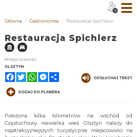
0
Główna
Gastronomia
Restauracja Spichlerz
Restauracja Spichlerz
Miejscowość:
OLSZTYN
Facebook
Twitter
WhatsApp
Messenger
Share
ODSŁUCHAJ TEKST
DODAJ DO PLANERA
Położona kilka kilometrów na wschód od
Częstochowy niewielka wieś Olsztyn należy do
najatrakcyjniejszych turystycznie miejscowości na