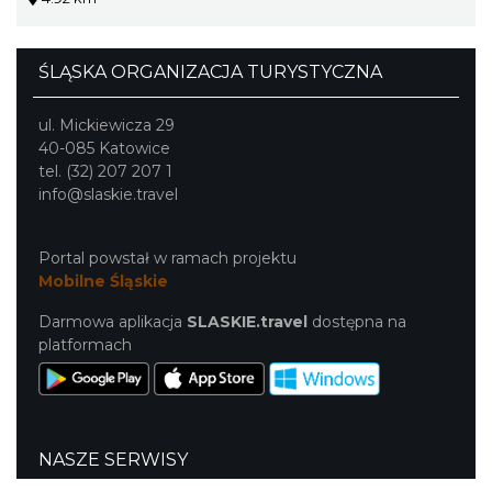
ŚLĄSKA ORGANIZACJA TURYSTYCZNA
ul. Mickiewicza 29
40-085 Katowice
tel. (32) 207 207 1
info@slaskie.travel
Portal powstał w ramach projektu
Mobilne Śląskie
Darmowa aplikacja
SLASKIE.travel
dostępna na
platformach
NASZE SERWISY